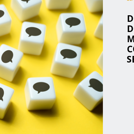
D
D
M
C
S