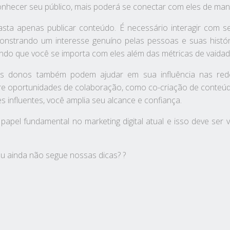
hecer seu público, mais poderá se conectar com eles de manei
sta apenas publicar conteúdo. É necessário interagir com se
strando um interesse genuíno pelas pessoas e suas históri
ando que você se importa com eles além das métricas de vaidad
s donos também podem ajudar em sua influência nas redes 
e oportunidades de colaboração, como co-criação de conteúd
s influentes, você amplia seu alcance e confiança.
pel fundamental no marketing digital atual e isso deve ser
u ainda não segue nossas dicas? ?