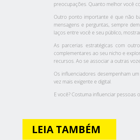
preocupações. Quanto melhor você con
Outro ponto importante é que não ba
mensagens e perguntas, sempre demon
laços entre você e seu público, mostr
As parcerias estratégicas com outro
complementares ao seu nicho e explor
recursos. Ao se associar a outras voze
Os influenciadores desempenham um pa
vez mais exigente e digital.
E você? Costuma influenciar pessoas o
LEIA TAMBÉM