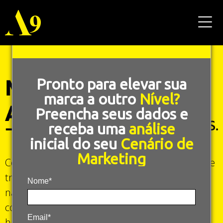
Pronto para elevar sua
marca a outro
Nível?
Preencha seus dados e
receba uma
análise
inicial do seu
Cenário de
Marketing
Com mais de uma década moldando marcas e
transformando negócios, a A9 Comunicação
Nome*
nasceu de uma convicção: o futuro da
comunicação não está em escolher entre
Email*
humano e tecnológico, mas em unir o melhor