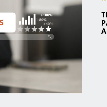
T
P
A