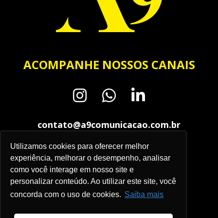
ACOMPANHE NOSSOS CANAIS
contato@a9comunicacao.com.br
Utilizamos cookies para oferecer melhor
2015 - 2026
experiência, melhorar o desempenho, analisar
São Paulo / SP
como você interage em nosso site e
Todos os direitos reservados
personalizar conteúdo. Ao utilizar este site, você
concorda com o uso de cookies.
Saiba mais
Política de privacidade
Termos de uso