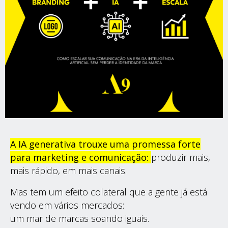
A IA generativa trouxe uma promessa forte
para marketing e comunicação:
produzir mais,
mais rápido, em mais canais.
Mas tem um efeito colateral que a gente já está
vendo em vários mercados:
um mar de marcas soando iguais.