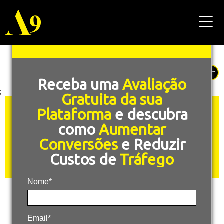
VOLTAR
Receba uma
Avaliação
;
Gratuita da sua
Plataforma
e descubra
DIGITAL E KEY
como
Aumentar
Conversões
e Reduzir
VISUAL
Custos de
Tráfego
Nome*
Email*